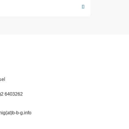
sel
(0)2 6403262
ig(at)b-b-g.info