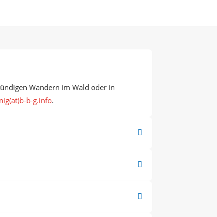
stündigen Wandern im Wald oder in
ig(at)b-b-g.info
.