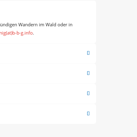
stündigen Wandern im Wald oder in
ig(at)b-b-g.info
.