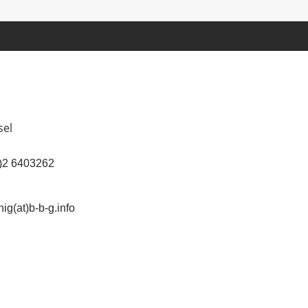
sel
(0)2 6403262
ig(at)b-b-g.info