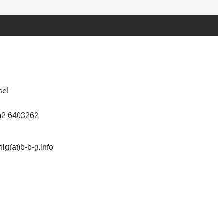
sel
(0)2 6403262
ig(at)b-b-g.info