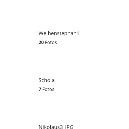
Weihenstephan1
20
Fotos
Schola
7
Fotos
Nikolaus3_JPG