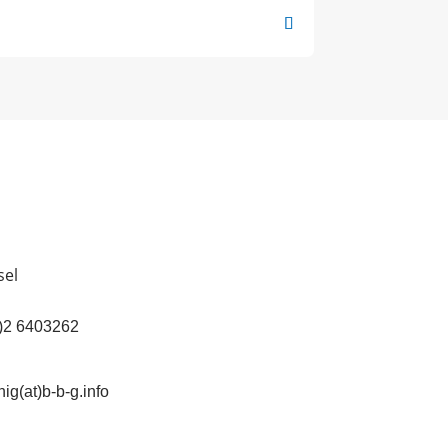
sel
(0)2 6403262
ig(at)b-b-g.info