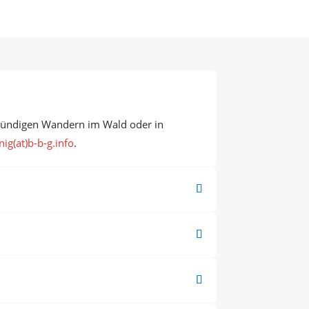
stündigen Wandern im Wald oder in
ig(at)b-b-g.info
.