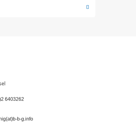
sel
(0)2 6403262
ig(at)b-b-g.info