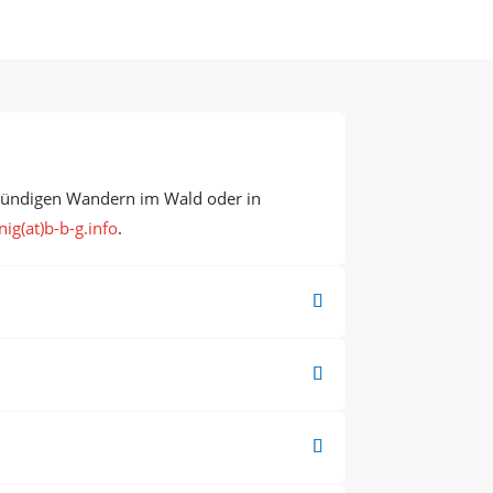
stündigen Wandern im Wald oder in
ig(at)b-b-g.info
.