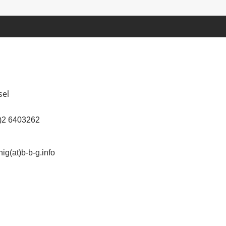
sel
(0)2 6403262
ig(at)b-b-g.info