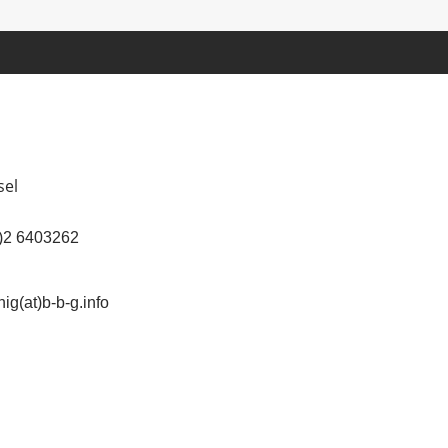
sel
(0)2 6403262
ig(at)b-b-g.info