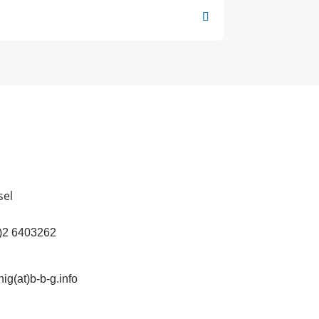
sel
(0)2 6403262
ig(at)b-b-g.info