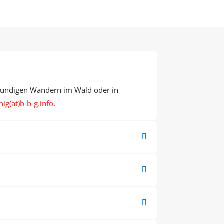
stündigen Wandern im Wald oder in
ig(at)b-b-g.info
.